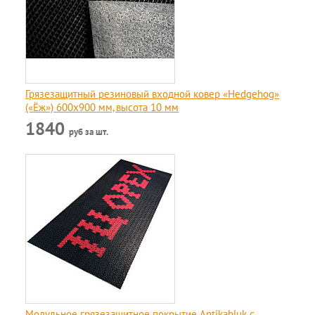
Грязезащитный резиновый входной ковер «Hedgehog»
(«Ёж») 600х900 мм, высота 10 мм
1840
руб за шт.
Модульное грязезащитное покрытие Antikabluk c