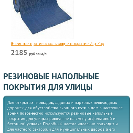
Ячеистое противоскользящее покрытие Zig-Zag
2185
руб за м/п
РЕЗИНОВЫЕ НАПОЛЬНЫЕ
ПОКРЫТИЯ ДЛЯ УЛИЦЫ
Для открытых площадок, садовых и парковых пешеходных
дорожек, для обустройства входного пути в дом в настоящее
время повсеместно используются резиновые напольные
покрытия для улицы, пришедшие на смену асфальтовой и
бетонной укладке. Подобный настил идеально подходит и
для частного сектора, и для муниципальных дворов, а его