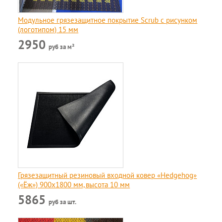
Модульное грязезащитное покрытие Scrub c рисунком
(логотипом) 15 мм
2950
руб за м²
Грязезащитный резиновый входной ковер «Hedgehog»
(«Ёж») 900х1800 мм, высота 10 мм
5865
руб за шт.