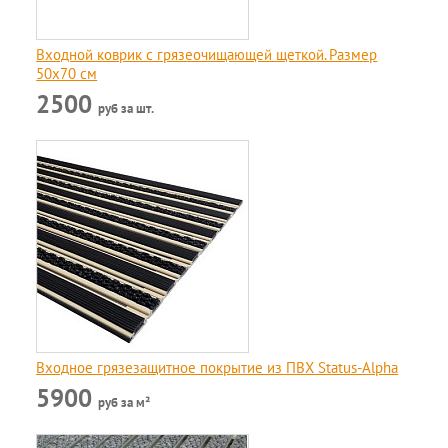
Входной коврик с грязеочищающей щеткой. Размер
50х70 см
2500
руб за шт.
Входное грязезащитное покрытие из ПВХ Status-Alpha
5900
руб за м²