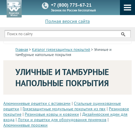
+7 (800) 775-67-21
Звонок по России бесплатный
Полная версия сайта
КАТАЛОГ
Главная
>
Каталог грязезащитных покрытий
> Уличные и
тамбурные напольные покрытия
УЛИЧНЫЕ И ТАМБУРНЫЕ
НАПОЛЬНЫЕ ПОКРЫТИЯ
Алюминиевые решетки с вставками
|
Стальные оцинкованные
решетки
|
Грязезащитные модульные покрытия из пвх
|
Резиновое
покрытие
|
Резиновые ковры и коврики
|
Дизайнерские идеи для
входа
|
Лотки и решетки для оборудования приямков
|
Алюминиевые порожки