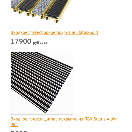
Входное грязесборное покрытие Status-Gold
17900
руб за м²
Входное грязезащитное покрытие из ПВХ Status-Alpha-
Plus