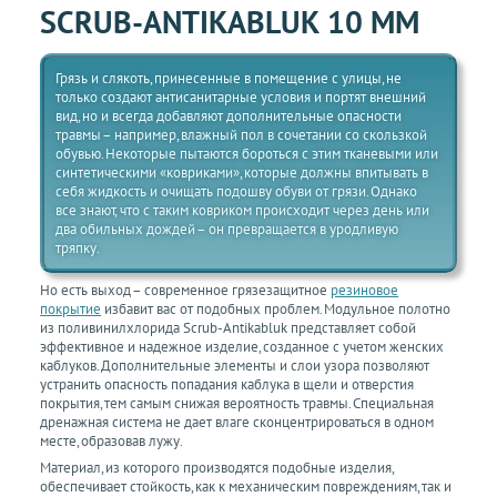
SCRUB-ANTIKABLUK 10 ММ
Грязь и слякоть, принесенные в помещение с улицы, не
только создают антисанитарные условия и портят внешний
вид, но и всегда добавляют дополнительные опасности
травмы – например, влажный пол в сочетании со скользкой
обувью. Некоторые пытаются бороться с этим тканевыми или
синтетическими «ковриками», которые должны впитывать в
себя жидкость и очищать подошву обуви от грязи. Однако
все знают, что с таким ковриком происходит через день или
два обильных дождей – он превращается в уродливую
тряпку.
Но есть выход – современное грязезащитное
резиновое
покрытие
избавит вас от подобных проблем. Модульное полотно
из поливинилхлорида Scrub-Antikabluk представляет собой
эффективное и надежное изделие, созданное с учетом женских
каблуков. Дополнительные элементы и слои узора позволяют
устранить опасность попадания каблука в щели и отверстия
покрытия, тем самым снижая вероятность травмы. Специальная
дренажная система не дает влаге сконцентрироваться в одном
месте, образовав лужу.
Материал, из которого производятся подобные изделия,
обеспечивает стойкость, как к механическим повреждениям, так и