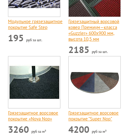
Модульное грязезащитное
Грязезащитный ворсовой
покрытие Safe Step
ковер Премиум—класса
«Guzzler» 600х900 мм,
195
высота 10,5 мм
руб за шт.
2185
руб за шт.
Грязезащитное ворсовое
Грязезащитное ворсовое
покрытие «Nova Nop»
покрытие "Super Nop"
3260
4200
руб за м²
руб за м²