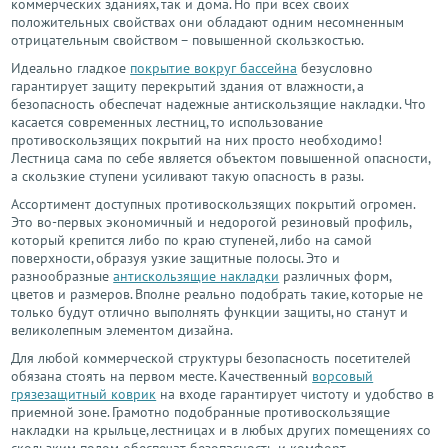
коммерческих зданиях, так и дома. Но при всех своих
положительных свойствах они обладают одним несомненным
отрицательным свойством – повышенной скользкостью.
Идеально гладкое
покрытие вокруг бассейна
безусловно
гарантирует защиту перекрытий здания от влажности, а
безопасность обеспечат надежные антискользящие накладки. Что
касается современных лестниц, то использование
противоскользящих покрытий на них просто необходимо!
Лестница сама по себе является объектом повышенной опасности,
а скользкие ступени усиливают такую опасность в разы.
Ассортимент доступных противоскользящих покрытий огромен.
Это во-первых экономичный и недорогой резиновый профиль,
который крепится либо по краю ступеней, либо на самой
поверхности, образуя узкие защитные полосы. Это и
разнообразные
антискользящие накладки
различных форм,
цветов и размеров. Вполне реально подобрать такие, которые не
только будут отлично выполнять функции защиты, но станут и
великолепным элементом дизайна.
Для любой коммерческой структуры безопасность посетителей
обязана стоять на первом месте. Качественный
ворсовый
грязезащитный коврик
на входе гарантирует чистоту и удобство в
приемной зоне. Грамотно подобранные противоскользящие
накладки на крыльце, лестницах и в любых других помещениях со