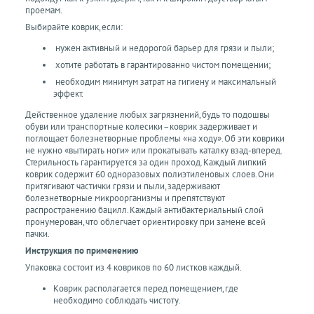
проемам.
Выбирайте коврик, если:
нужен активный и недорогой барьер для грязи и пыли;
хотите работать в гарантированно чистом помещении;
необходим минимум затрат на гигиену и максимальный
эффект.
Действенное удаление любых загрязнений, будь то подошвы
обуви или транспортные колесики –коврик задерживает и
поглощает болезнетворные проблемы «на ходу». Об эти коврики
не нужно «вытирать ноги» или прокатывать каталку взад-вперед.
Стерильность гарантируется за один проход. Каждый липкий
коврик содержит 60 одноразовых полиэтиленовых слоев. Они
притягивают частички грязи и пыли, задерживают
болезнетворные микроорганизмы и препятствуют
распространению бацилл. Каждый антибактериальный слой
пронумерован, что облегчает ориентировку при замене всей
пачки.
Инструкция по применению
Упаковка состоит из 4 ковриков по 60 листков каждый.
Коврик располагается перед помещением, где
необходимо соблюдать чистоту.