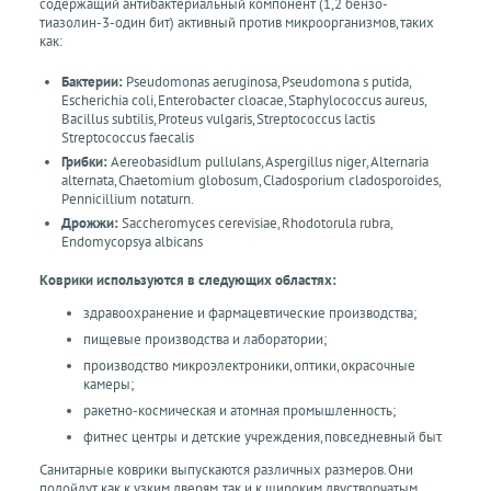
содержащий антибактериальный компонент (1,2 бензо-
тиазолин-3-один бит) активный против микроорганизмов, таких
как:
Бактерии:
Pseudomonas aeruginosa, Pseudomona s putida,
Escherichia coli, Enterobacter cloacae, Staphylococcus aureus,
Bacillus subtilis, Proteus vulgaris, Streptococcus lactis
Streptococcus faecalis
Грибки:
Aereobasidlum pullulans, Aspergillus niger, Alternaria
alternata, Chaetomium globosum, Cladosporium cladosporoides,
Pennicillium notaturn.
Дрожжи:
Saccheromyces cerevisiae, Rhodotorula rubra,
Endomycopsya albicans
Коврики используются в следующих областях:
здравоохранение и фармацевтические производства;
пищевые производства и лаборатории;
производство микроэлектроники, оптики, окрасочные
камеры;
ракетно-космическая и атомная промышленность;
фитнес центры и детские учреждения, повседневный быт.
Санитарные коврики выпускаются различных размеров. Они
подойдут как к узким дверям, так и к широким двустворчатым