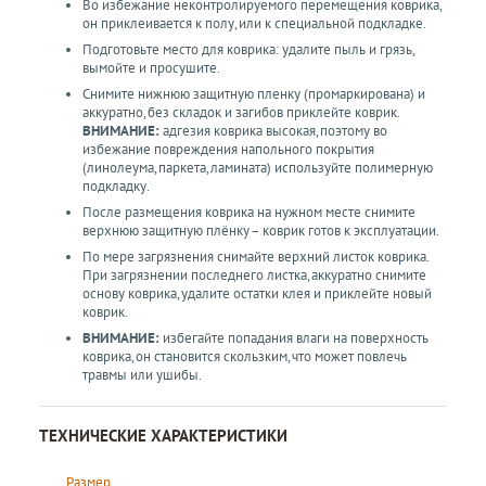
Во избежание неконтролируемого перемещения коврика,
он приклеивается к полу, или к специальной подкладке.
Подготовьте место для коврика: удалите пыль и грязь,
вымойте и просушите.
Снимите нижнюю защитную пленку (промаркирована) и
аккуратно, без складок и загибов приклейте коврик.
ВНИМАНИЕ:
адгезия коврика высокая, поэтому во
избежание повреждения напольного покрытия
(линолеума, паркета, ламината) используйте полимерную
подкладку.
После размещения коврика на нужном месте снимите
верхнюю защитную плёнку – коврик готов к эксплуатации.
По мере загрязнения снимайте верхний листок коврика.
При загрязнении последнего листка, аккуратно снимите
основу коврика, удалите остатки клея и приклейте новый
коврик.
ВНИМАНИЕ:
избегайте попадания влаги на поверхность
коврика, он становится скользким, что может повлечь
травмы или ушибы.
ТЕХНИЧЕСКИЕ ХАРАКТЕРИСТИКИ
Размер