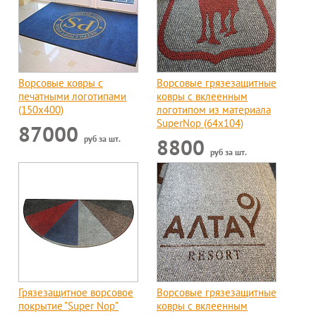
Ворсовые ковры с
Ворсовые грязезащитные
печатными логотипами
ковры с вклеенным
(150х400)
логотипом из материала
SuperNop (64х104)
87000
руб за шт.
8800
руб за шт.
Грязезащитное ворсовое
Ворсовые грязезащитные
покрытие "Super Nop"
ковры с вклеенным